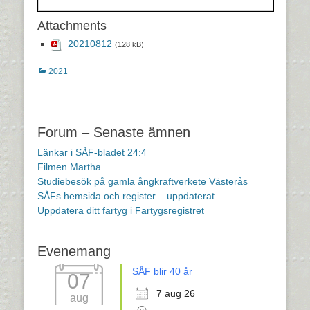
Attachments
20210812
(128 kB)
Kategorier
2021
Inläggsnavigering
Forum – Senaste ämnen
Länkar i SÅF-bladet 24:4
Filmen Martha
Studiebesök på gamla ångkraftverkete Västerås
SÅFs hemsida och register – uppdaterat
Uppdatera ditt fartyg i Fartygsregistret
Evenemang
SÅF blir 40 år
07
7 aug 26
aug