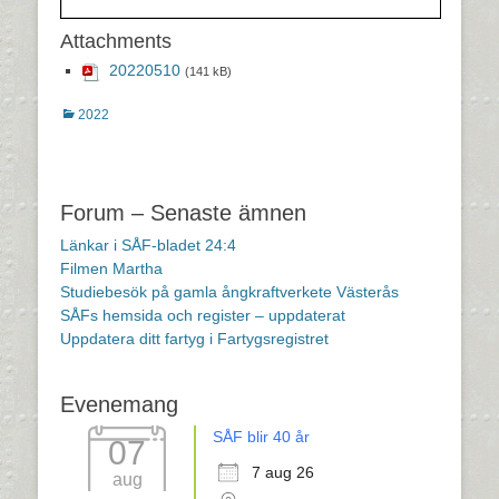
Attachments
20220510
(141 kB)
Kategorier
2022
Inläggsnavigering
Forum – Senaste ämnen
Länkar i SÅF-bladet 24:4
Filmen Martha
Studiebesök på gamla ångkraftverkete Västerås
SÅFs hemsida och register – uppdaterat
Uppdatera ditt fartyg i Fartygsregistret
Evenemang
SÅF blir 40 år
07
7 aug 26
aug