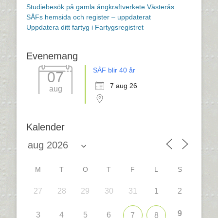
Studiebesök på gamla ångkraftverkete Västerås
SÅFs hemsida och register – uppdaterat
Uppdatera ditt fartyg i Fartygsregistret
Evenemang
SÅF blir 40 år
07
7 aug 26
aug
Kalender
M
T
O
T
F
L
S
27
28
29
30
31
1
2
9
3
4
5
6
7
8