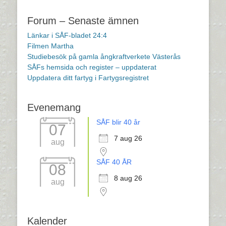
Inläggsnavigering
Forum – Senaste ämnen
Länkar i SÅF-bladet 24:4
Filmen Martha
Studiebesök på gamla ångkraftverkete Västerås
SÅFs hemsida och register – uppdaterat
Uppdatera ditt fartyg i Fartygsregistret
Evenemang
SÅF blir 40 år
07
7 aug 26
aug
SÅF 40 ÅR
08
8 aug 26
aug
Kalender