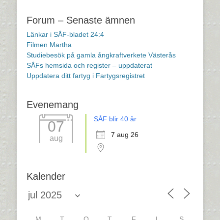
Inläggsnavigering
Forum – Senaste ämnen
Länkar i SÅF-bladet 24:4
Filmen Martha
Studiebesök på gamla ångkraftverkete Västerås
SÅFs hemsida och register – uppdaterat
Uppdatera ditt fartyg i Fartygsregistret
Evenemang
SÅF blir 40 år
07
7 aug 26
aug
Kalender
M
T
O
T
F
L
S