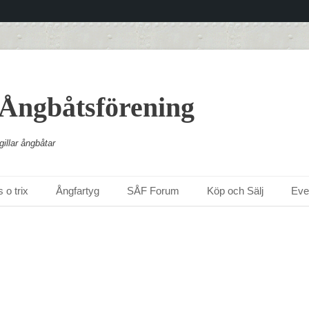
 Ångbåtsförening
illar ångbåtar
 o trix
Ångfartyg
SÅF Forum
Köp och Sälj
Ev