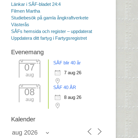
Länkar i SÅF-bladet 24:4
Filmen Martha
Studiebesök på gamla ångkraftverkete
Västerås
SÅFs hemsida och register – uppdaterat
Uppdatera ditt fartyg i Fartygsregistret
Evenemang
SÅF blir 40 år
07
7 aug 26
aug
SÅF 40 ÅR
08
8 aug 26
aug
Kalender