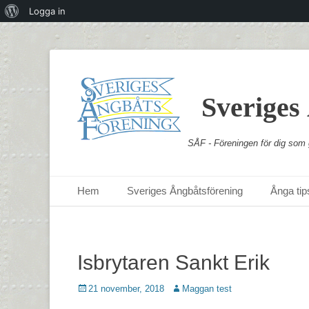
Om
Logga in
WordPress
Sveriges
SÅF - Föreningen för dig som g
Primär meny
Hoppa
Hem
Sveriges Ångbåtsförening
Ånga tips
till
innehåll
Isbrytaren Sankt Erik
Postades
Författare
21 november, 2018
Maggan test
den