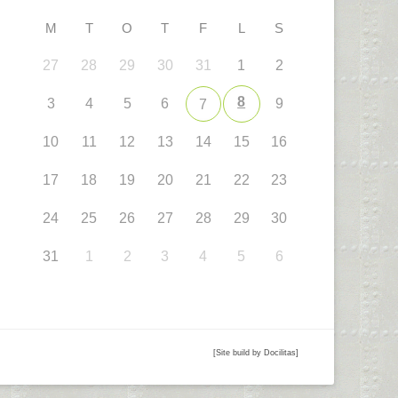
M
T
O
T
F
L
S
27
28
29
30
31
1
2
8
3
4
5
6
9
7
10
11
12
13
14
15
16
17
18
19
20
21
22
23
24
25
26
27
28
29
30
31
1
2
3
4
5
6
[Site build by Docilitas]