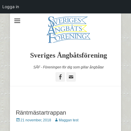
Logga in
Sveriges Ångbåtsförening
SÅF - Föreningen för dig som gillar ångbåtar
Facebook
Email
Räntmästartrappan
Postades
Författare
21 november, 2018
Maggan test
den