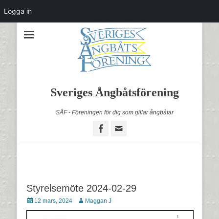
Logga in
Sveriges Ångbåtsförening
SÅF - Föreningen för dig som gillar ångbåtar
Facebook
Email
Styrelsemöte 2024-02-29
Postades
Författare
12 mars, 2024
Maggan J
den