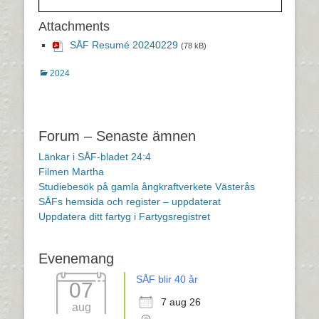
Attachments
SÅF Resumé 20240229
(78 kB)
Kategorier
2024
Inläggsnavigering
Forum – Senaste ämnen
Länkar i SÅF-bladet 24:4
Filmen Martha
Studiebesök på gamla ångkraftverkete Västerås
SÅFs hemsida och register – uppdaterat
Uppdatera ditt fartyg i Fartygsregistret
Evenemang
SÅF blir 40 år
07
7 aug 26
aug