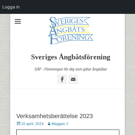
Logga in
Sveriges Ångbåtsförening
SÅF - Föreningen för dig som gillar ångbåtar
Facebook
Email
Verksamhetsberättelse 2023
Postades
Författare
10 april, 2024
Maggan J
den