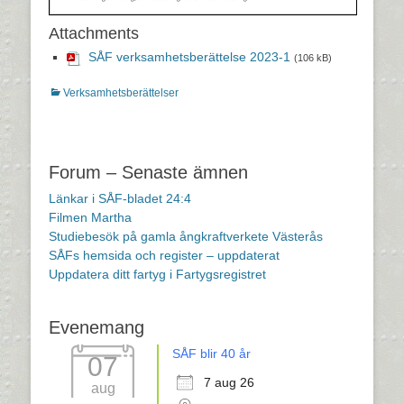
Attachments
SÅF verksamhetsberättelse 2023-1
(106 kB)
Kategorier
Verksamhetsberättelser
Inläggsnavigering
Forum – Senaste ämnen
Länkar i SÅF-bladet 24:4
Filmen Martha
Studiebesök på gamla ångkraftverkete Västerås
SÅFs hemsida och register – uppdaterat
Uppdatera ditt fartyg i Fartygsregistret
Evenemang
SÅF blir 40 år
07
7 aug 26
aug