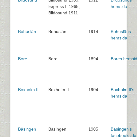
Express II 1965,
hemsida
Blidösund 1911
Bohuslän
Bohuslän
1914
Bohusläns
hemsida
Bore
Bore
1894
Bores hemsi
Boxholm II
Boxholm II
1904
Boxholm II's
hemsida
Bäsingen
Bäsingen
1905
Bäsingen's
facebooksida