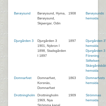
Børøysund
Børøysund, Hyma,
1908
Børøysunds
Børøysund,
hemsida
Skjaergar, Odin
Djurgården 3
Djurgården 3
1897
Djurgården 3
1901, Nybron I
hemsida
1898, Stadsgården
Djurgården 3
I 1897
Förening
Stiftelsen
Skärgårdsbå
hemsida
Domnarfvet
Domnarfvet,
1863
Domnarfvets
Korsnäs,
hemsida
Domnarfvet
Drottningholm
Drottningholm
1909
Strömmas
1969, Nya
hemsida
Strömma kanal