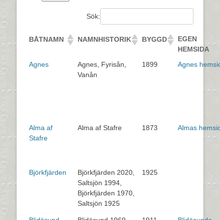
Sök:
EGEN
BÅTNAMN
NAMNHISTORIK
BYGGD
HEMSIDA
Agnes
Agnes, Fyrisån,
1899
Agnes hemsi
Vanån
Alma af
Alma af Stafre
1873
Almas hemsi
Stafre
Björkfjärden
Björkfjärden 2020,
1925
Saltsjön 1994,
Björkfjärden 1970,
Saltsjön 1925
Blidösund
Blidösund 1969,
1911
Blidösunds